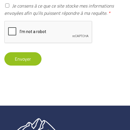
n
A
Je consens à ce que ce site stocke mes informations
e
c
envoyées afin qu’ils puissent répondre à ma requête.
*
-
c
m
o
a
r
i
d
l
R
*
G
P
D
Envoyer
*