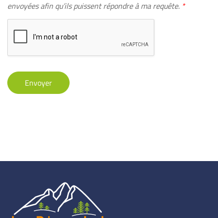
c
envoyées afin qu’ils puissent répondre à ma requête.
*
-
c
m
o
a
r
i
d
l
R
*
G
P
D
Envoyer
*